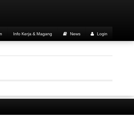
n
Info Kerja & Magang
News
Login