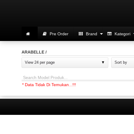
Pre Order
Brand
Kategori
ARABELLE /
View 24 per page
Sort by
Search Model Produk...
* Data Tidak Di Temukan...!!!