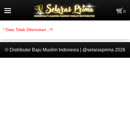
Home
0
Pre Order
* Data Tidak Ditemukan...!!!
Brand
Kategori
© Distributor Baju Muslim Indonesia | @selarasprima 2026
0
Data Stok
Selayang Pandang
Penghargaan
Info Kerja & Magang
News