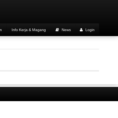
n
Info Kerja & Magang
News
Login