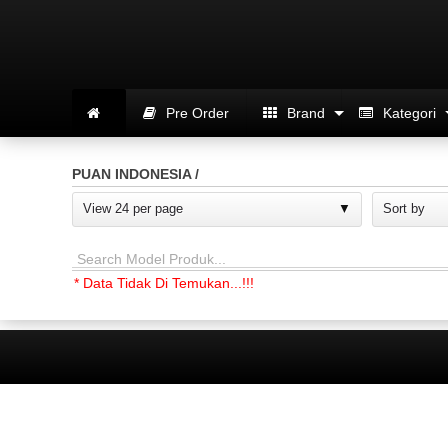
Pre Order
Brand
Kategori
PUAN INDONESIA /
View 24 per page
Sort by
Search Model Produk...
* Data Tidak Di Temukan...!!!