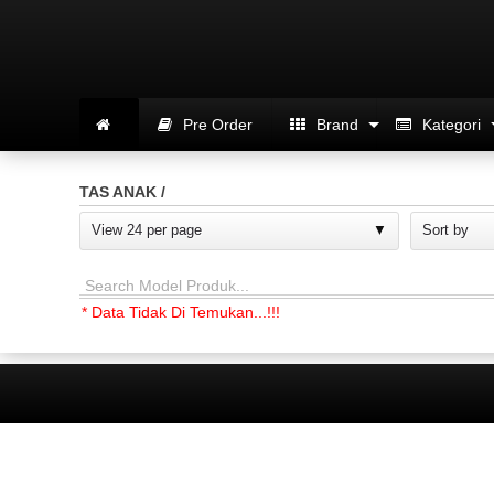
Pre Order
Brand
Kategori
TAS ANAK /
View 24 per page
Sort by
Search Model Produk...
* Data Tidak Di Temukan...!!!