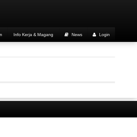
n
Info Kerja & Magang
News
Login