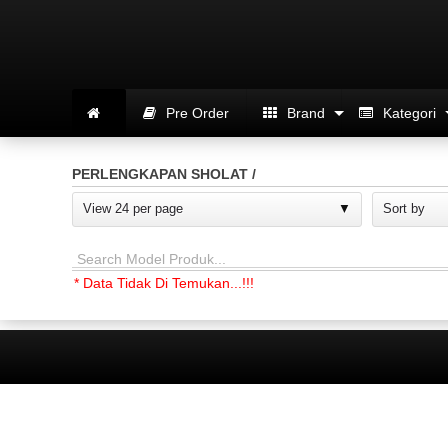
Pre Order
Brand
Kategori
PERLENGKAPAN SHOLAT /
View 24 per page
Sort by
Search Model Produk...
* Data Tidak Di Temukan...!!!