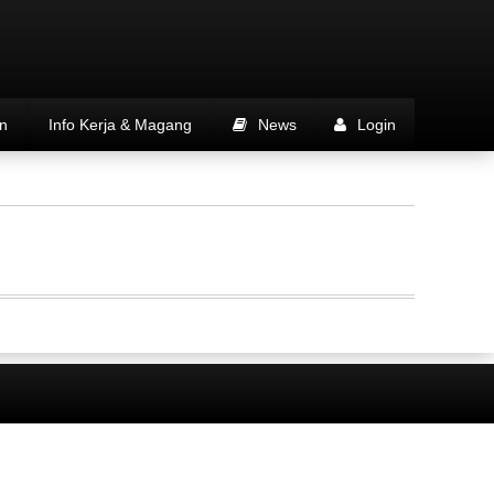
n
Info Kerja & Magang
News
Login