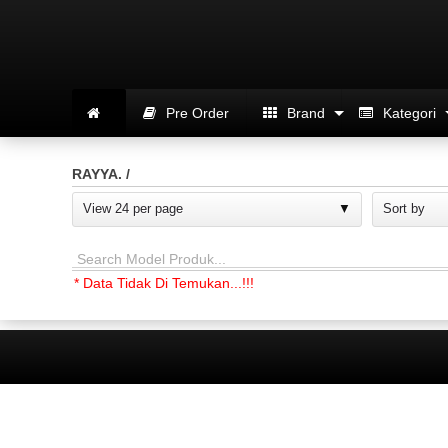
Pre Order
Brand
Kategori
RAYYA. /
View 24 per page
Sort by
Search Model Produk...
* Data Tidak Di Temukan...!!!