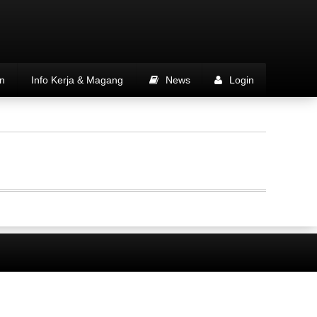
n
Info Kerja & Magang
News
Login