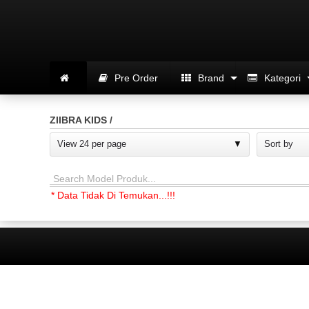
Pre Order
Brand
Kategori
ZIIBRA KIDS /
View 24 per page
Sort by
Search Model Produk...
* Data Tidak Di Temukan...!!!