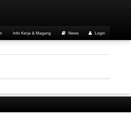
n
Info Kerja & Magang
News
Login