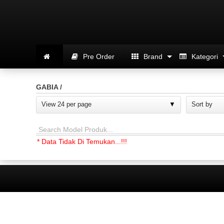
Pre Order
Brand
Kategori
GABIA /
View 24 per page
Sort by
Search Model Produk...
* Data Tidak Di Temukan...!!!