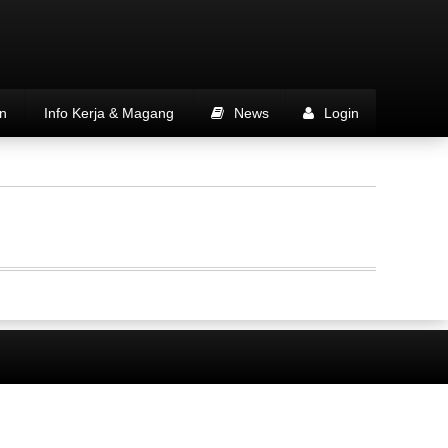
n
Info Kerja & Magang
News
Login