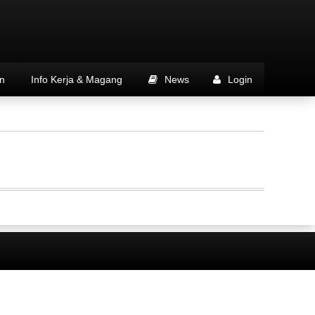
n
Info Kerja & Magang
News
Login