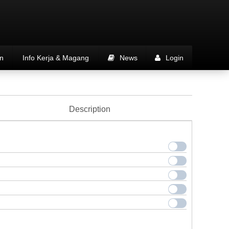
n
Info Kerja & Magang
News
Login
Description