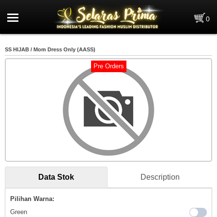
Home
0
Pre Order
SS HIJAB / Mom Dress Only (AASS)
Brand
Pre Orders
Kategori
0
Data Stok
Selayang Pandang
Penghargaan
Data Stok
Description
Info Kerja & Magang
Pilihan Warna:
News
Green