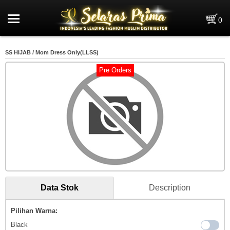
Home
0
Pre Order
SS HIJAB / Mom Dress Only(LLSS)
Brand
Pre Orders
Kategori
0
Data Stok
Selayang Pandang
Penghargaan
Data Stok
Description
Info Kerja & Magang
Pilihan Warna:
News
Black