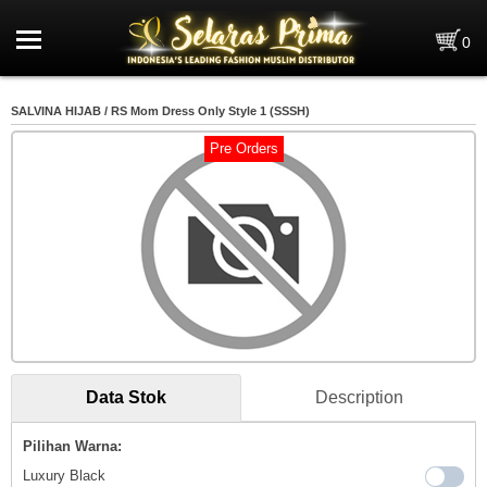
Home
0
Pre Order
SALVINA HIJAB / RS Mom Dress Only Style 1 (SSSH)
Brand
Pre Orders
Kategori
0
Data Stok
Selayang Pandang
Penghargaan
Data Stok
Description
Info Kerja & Magang
Pilihan Warna:
News
Luxury Black